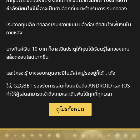
ถ้าคุณกำลังมองหาโปรเริ่มต้นที่ใช้เงินน้อย
สล็อต 10รับ100 ที่
กำลังนิยมในปีนี้
อาจเป็นตัวเลือกที่เหมาะสำหรับการเริ่มทดลอง
เริ่มจากทุนเล็ก ทดลองเกมหลายแบบ แล้วค่อยตัดสินใจเพิ่มงบใน
ภายหลัง
บางทีแค่เงิน 10 บาท ก็อาจเปิดประตูให้คุณได้เรียนรู้โลกของเกม
สล็อตออนไลน์มากขึ้น
และใครจะรู้ บางรอบหมุนอาจมีโบนัสใหญ่รออยู่ก็ได้… เด้อ
ใช่, G2GBET รองรับการเล่นทั้งบนมือถือ ANDROID และ IOS
ทำให้ผู้เล่นสามารถเข้าถึงเกมและเดิมพันได้ทุกที่ทุกเวลา
ดูโปรทั้งหมด