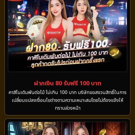
ฝากเงิน 80 รับฟรี 100 บาท
คาสิโนเดิมพันต่อไม้ ไม่เกิน 100 บาท บริษัทขอสงวนสิทธิ์ในการ
เปลี่ยนแปลงเงื่อนไขต่างตามความเหมาะสมโดยไม่ต้องแจ้งให้
ทราบล่วงหน้า