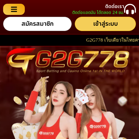
Skip
ติดต่อเรา
to
ติดต่อแอดมิน ได้ตลอด 24 ชม.
content
สมัครสมาชิก
เข้าสู่ระบบ
G2G778 เว็บเดียวในไทยครบวงจ